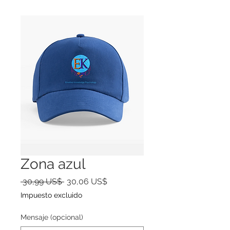
Zona azul
Precio
Precio
 30,99 US$ 
30,06 US$
de
Impuesto excluido
oferta
Mensaje (opcional)