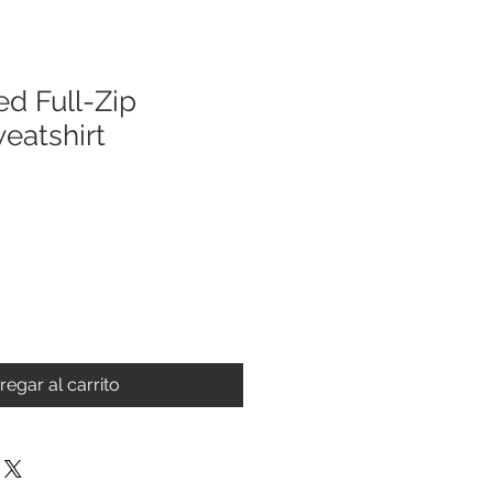
ed Full-Zip
eatshirt
regar al carrito