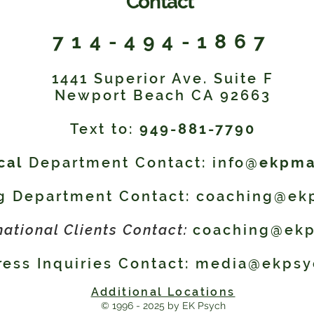
Contact
714-494-1867
1441 Superior Ave. Suite F
Newport Beach CA 92663
Text to:
​949-881-7790
cal
Department Contact: info@
ekpma
g Department Contact:
coaching@ek
national Clients Contact:
coaching@ek
ress Inquiries Contact:
media@ekpsy
Additional Locations
© 1996 - 2
025 by EK Psych