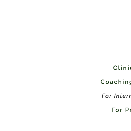
Clini
Coachin
For Inter
For P